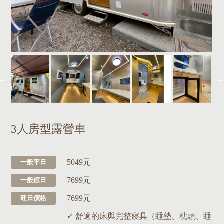
3人房型露營車
5049元
一般平日
7699元
一般假日
7699元
旺日價格
✓ 舒適的床與完整寢具（睡墊、枕頭、睡