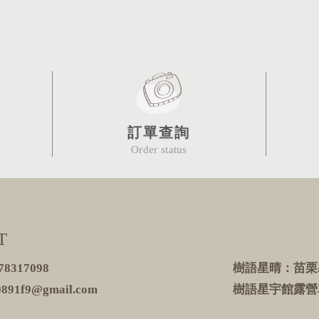
訂單查詢
Order status
T
317098
樹語星晴：苗栗
891f9@gmail.com
樹語星宇館露營