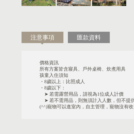
注意事項
匯款資料
價格資訊
所有方案皆含寢具、戶外桌椅、炊煮用具
孩童入住須知
・8歲以上：比照成人
・8歲以下：
➤ 若需露營用品，請視為1位成人計價
➤ 若不需用品，則無須計入人數，但不提
(^^)寵物可以進室內，自主管理，寵物沒有