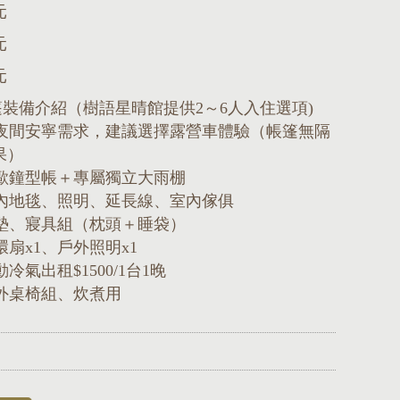
元
元
元
帳篷裝備介紹（樹語星晴館提供2～6人入住選項)
有夜間安寧需求，建議選擇露營車體驗（帳篷無隔
果）
北歐鐘型帳＋專屬獨立大雨棚
室內地毯、照明、延長線、室內傢俱
睡墊、寢具組（枕頭＋睡袋）
環扇x1、戶外照明x1
動冷氣出租$1500/1台1晚
戶外桌椅組、炊煮用