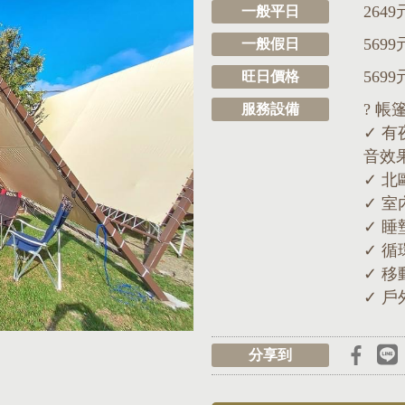
2649
一般平日
5699
一般假日
5699
旺日價格
? 
服務設備
✓ 
音效
✓ 
✓ 
✓ 
✓ 循
✓ 移
✓ 
分享到